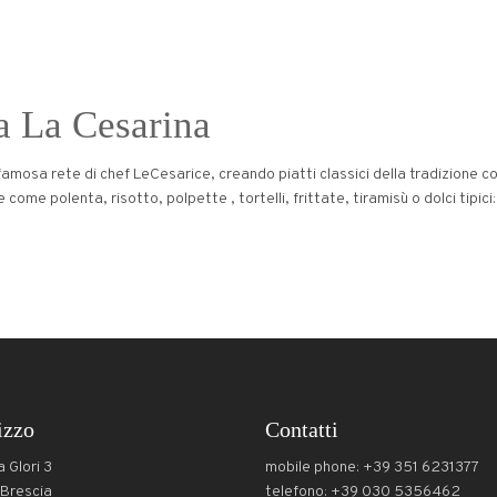
a La Cesarina
famosa rete di chef LeCesarice, creando piatti classici della tradizione co
come polenta, risotto, polpette , tortelli, frittate, tiramisù o dolci tipici:
izzo
Contatti
a Glori 3
mobile phone: +39 351 6231377
Brescia
telefono: +39 030 5356462