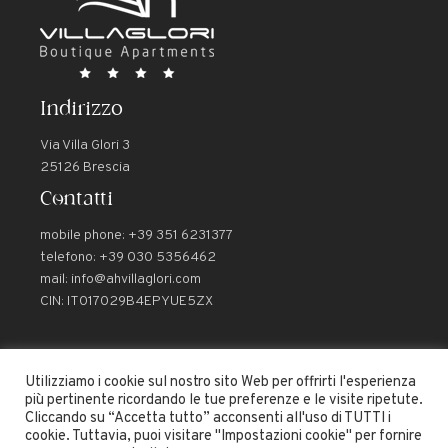
Indirizzo
Via Villa Glori 3
25126 Brescia
Contatti
mobile phone: +39 351 6231377
telefono: +39 030 5356462
mail:
info@ahvillaglori.com
CIN: IT017029B4EPYUE5ZX
Utilizziamo i cookie sul nostro sito Web per offrirti l'esperienza
Seguici
più pertinente ricordando le tue preferenze e le visite ripetute.
Cliccando su “Accetta tutto” acconsenti all'uso di TUTTI i
cookie. Tuttavia, puoi visitare "Impostazioni cookie" per fornire