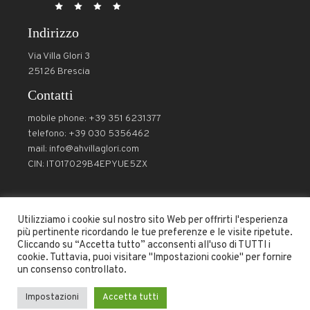
Indirizzo
Via Villa Glori 3
25126 Brescia
Contatti
mobile phone: +39 351 6231377
telefono: +39 030 5356462
mail:
info@ahvillaglori.com
CIN: IT017029B4EPYUE5ZX
Utilizziamo i cookie sul nostro sito Web per offrirti l'esperienza
Seguici
più pertinente ricordando le tue preferenze e le visite ripetute.
Cliccando su “Accetta tutto” acconsenti all'uso di TUTTI i
cookie. Tuttavia, puoi visitare "Impostazioni cookie" per fornire
un consenso controllato.
Impostazioni
Accetta tutti
Condizioni
-
Politica di cancellazione
- Copyright © 2023 -