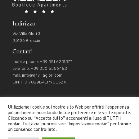
Indirizzo
Via Villa Glori 3
25126 Brescia
Contatti
mobile phone: +39 351 6231377
telefono: +39 030 5356462
mail:
info@ahvillaglori.com
CIN: IT017029B4EPYUE5ZX
Utilizziamo i cookie sul nostro sito Web per offrirti l'esperienza
Seguici
più pertinente ricordando le tue preferenze e le visite ripetute.
Cliccando su “Accetta tutto” acconsenti all'uso di TUTTI i
cookie. Tuttavia, puoi visitare "Impostazioni cookie" per fornire
un consenso controllato.